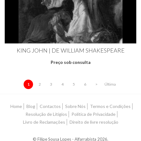
KING JOHN | DE WILLIAM SHAKESPEARE
Preço sob consulta
1
2
3
4
5
6
>
Última
Home
Blog
Contactos
Sobre Nós
Termos e Condições
Resolução de Litígios
Política de Privacidade
Livro de Reclamações
Direito de livre resolução
© Filipe Sousa Lopes - Alfarrabista 2026.