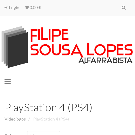
Login
0,00 €
Toggle
navigation
PlayStation 4 (PS4)
Videojogos
PlayStation 4 (PS4)