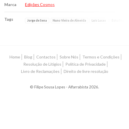
Marca
Edições Cosmos
Tags
Jorge de Sena
Nuno Vieira de Almeida
Luís Lucas
Estudos Lit
Características
Home
Blog
Contactos
Sobre Nós
Termos e Condições
Resolução de Litígios
Política de Privacidade
Livro de Reclamações
Direito de livre resolução
© Filipe Sousa Lopes - Alfarrabista 2026.