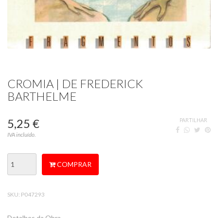
CROMIA | DE FREDERICK
BARTHELME
5,25 €
PARTILHAR
IVA incluído.
COMPRAR
SKU:
P047293
Detalhes da Obra