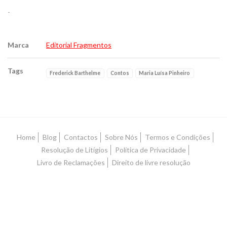
-
Marca
Editorial Fragmentos
Tags
Frederick Barthelme
Contos
Maria Luísa Pinheiro
Características
Home
Blog
Contactos
Sobre Nós
Termos e Condições
Resolução de Litígios
Política de Privacidade
Livro de Reclamações
Direito de livre resolução
© Filipe Sousa Lopes - Alfarrabista 2026.