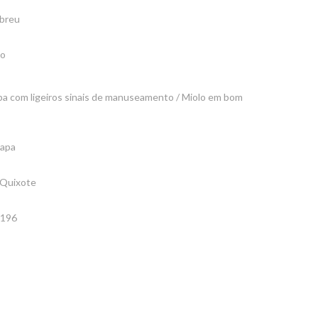
breu
go
pa com ligeiros sinais de manuseamento / Miolo em bom
capa
 Quixote
#196