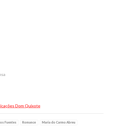
nsa
licações Dom Quixote
los Fuentes
Romance
Maria do Carmo Abreu