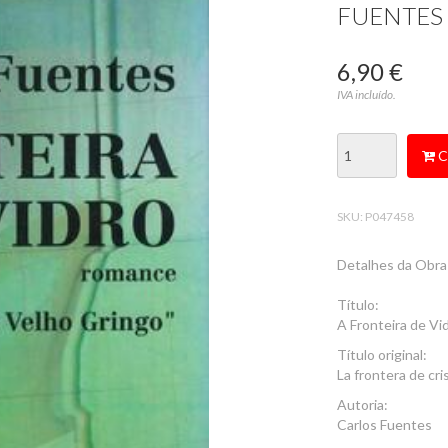
FUENTES
6,90 €
IVA incluído.
C
SKU:
P047458
Detalhes da Obra
Título:
A Fronteira de Vi
Título original:
La frontera de cris
Autoria:
Carlos Fuentes